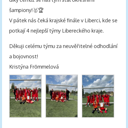
šampiony!🥇🏆
V pátek nás čeká krajské finále v Liberci, kde se
potkají 4 nejlepší týmy Libereckého kraje.
Děkuji celému týmu za neuvěřitelné odhodlání
a bojovnost!
Kristýna Frömmelová