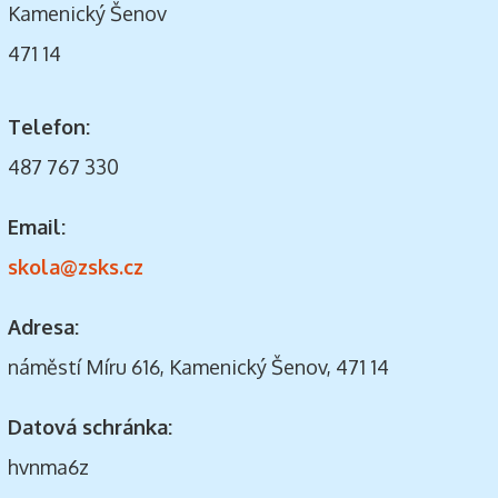
Kamenický Šenov
471 14
Telefon:
487 767 330
Email:
skola@zsks.cz
Adresa:
náměstí Míru 616, Kamenický Šenov, 471 14
Datová schránka:
hvnma6z