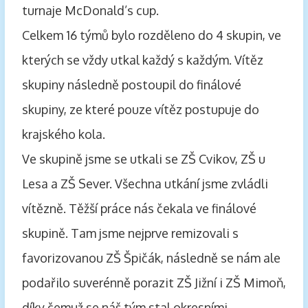
turnaje McDonald’s cup.
Celkem 16 týmů bylo rozděleno do 4 skupin, ve
kterých se vždy utkal každý s každým. Vítěz
skupiny následně postoupil do finálové
skupiny, ze které pouze vítěz postupuje do
krajského kola.
Ve skupině jsme se utkali se ZŠ Cvikov, ZŠ u
Lesa a ZŠ Sever. Všechna utkání jsme zvládli
vítězně. Těžší práce nás čekala ve finálové
skupině. Tam jsme nejprve remizovali s
favorizovanou ZŠ Špičák, následně se nám ale
podařilo suverénně porazit ZŠ Jižní i ZŠ Mimoň,
díky čemuž se náš tým stal okresními