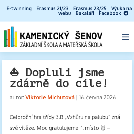
E-twinning
Erasmus 21/23
Erasmus 23/25
Výuka na
webu
Bakaláři
Facebook
⛵️ Dopluli jsme
zdárně do cíle!
autor:
Viktorie Michutová
|
16. června 2026
Celoroční hra třídy 3.B „Vzhůru na palubu“ zná
své vítěze. Moc gratulujeme: 1. místo 🥇 –