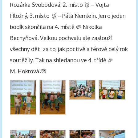
Rozárka Svobodová, 2. místo 🥈 – Vojta
Hložný, 3. místo 🥉 – Páťa Nemlein. Jen o jeden
bodík skončila na 4. místě 🥔 Nikolka
Bechyňová. Velkou pochvalu ale zaslouží
všechny děti za to, jak poctivě a férově celý rok
soutěžily. Tak na shledanou ve 4. třídě 🎉
M. Hokrová 🫡