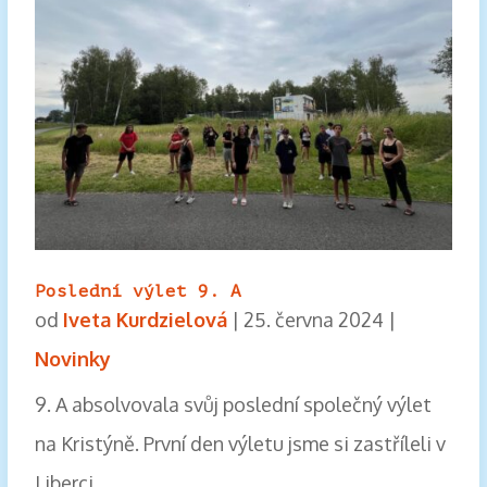
Poslední výlet 9. A
od
Iveta Kurdzielová
|
25. června 2024
|
Novinky
9. A absolvovala svůj poslední společný výlet
na Kristýně. První den výletu jsme si zastříleli v
Liberci…