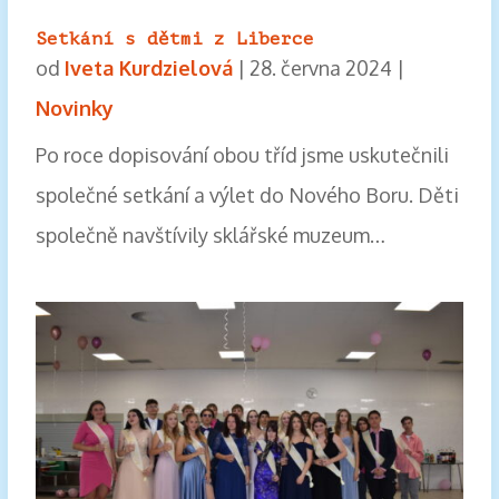
Setkání s dětmi z Liberce
od
Iveta Kurdzielová
|
28. června 2024
|
Novinky
Po roce dopisování obou tříd jsme uskutečnili
společné setkání a výlet do Nového Boru. Děti
společně navštívily sklářské muzeum…