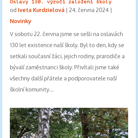
Oslavy 130. výročí založení školy
od
Iveta Kurdzielová
|
24. června 2024
|
Novinky
V sobotu 22. června jsme se sešli na oslavách
130 let existence naší školy. Byl to den, kdy se
setkali současní žáci, jejich rodiny, prarodiče a
bývalí zaměstnanci školy. Přivítali jsme také
všechny další přátele a podporovatele naší
školní komunity…