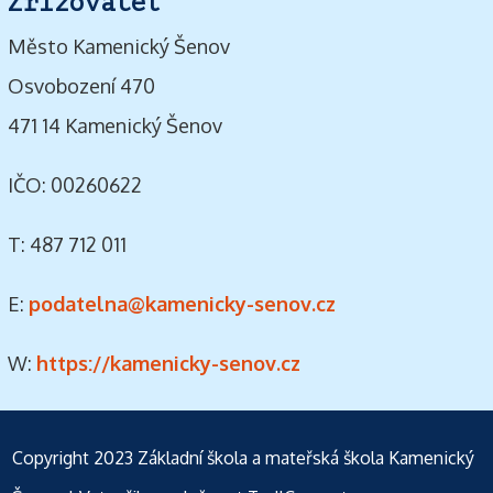
Zřizovatel
Město Kamenický Šenov
Osvobození 470
471 14 Kamenický Šenov
IČO: 00260622
T: 487 712 011
E:
podatelna@kamenicky-senov.cz
W:
https://kamenicky-senov.cz
Copyright 2023
Základní škola a mateřská škola Kamenický