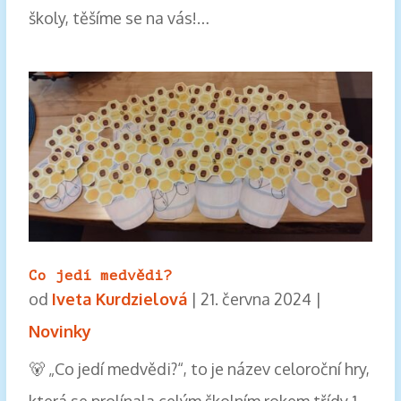
školy, těšíme se na vás!…
Co jedí medvědi?
od
Iveta Kurdzielová
|
21. června 2024
|
Novinky
🐻 „Co jedí medvědi?“, to je název celoroční hry,
která se prolínala celým školním rokem třídy 1.