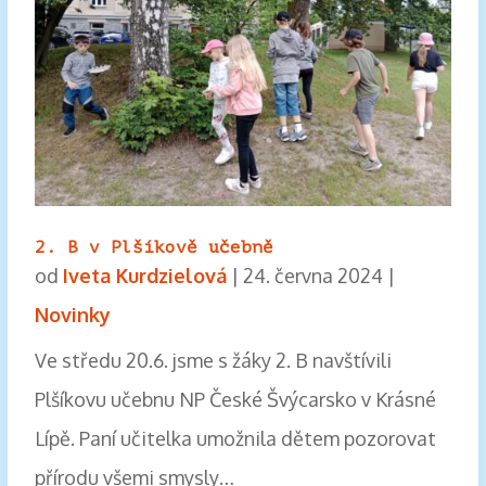
2. B v Plšíkově učebně
od
Iveta Kurdzielová
|
24. června 2024
|
Novinky
Ve středu 20.6. jsme s žáky 2. B navštívili
Plšíkovu učebnu NP České Švýcarsko v Krásné
Lípě. Paní učitelka umožnila dětem pozorovat
přírodu všemi smysly…