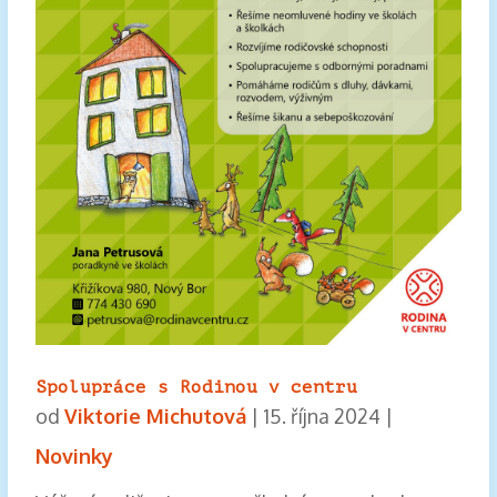
Spolupráce s Rodinou v centru
od
Viktorie Michutová
|
15. října 2024
|
Novinky