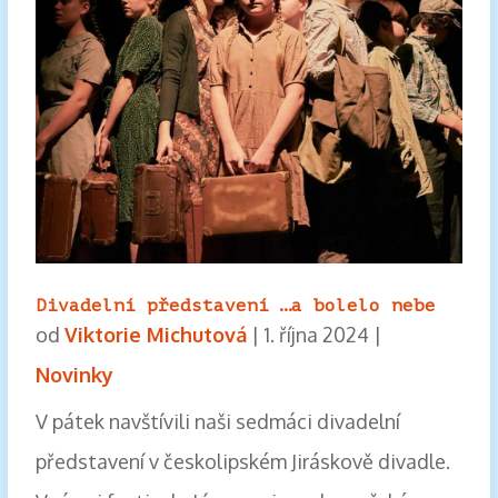
Divadelní představení …a bolelo nebe
od
Viktorie Michutová
|
1. října 2024
|
Novinky
V pátek navštívili naši sedmáci divadelní
představení v českolipském Jiráskově divadle.