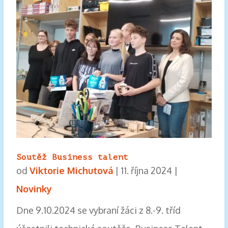
Soutěž Business talent
od
Viktorie Michutová
|
11. října 2024
|
Novinky
Dne 9.10.2024 se vybraní žáci z 8.-9. tříd