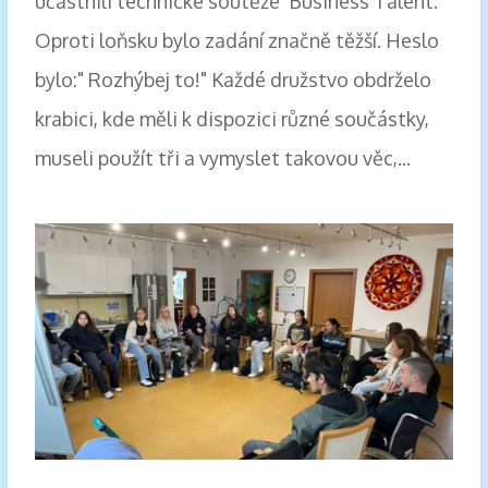
účastnili technické soutěže Business Talent.
Oproti loňsku bylo zadání značně těžší. Heslo
bylo:" Rozhýbej to!" Každé družstvo obdrželo
krabici, kde měli k dispozici různé součástky,
museli použít tři a vymyslet takovou věc,...