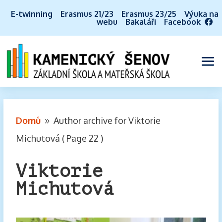
E-twinning
Erasmus 21/23
Erasmus 23/25
Výuka na
webu
Bakaláři
Facebook
Domů
Author archive for
Viktorie
9
Michutová
( Page 22 )
Viktorie
Michutová