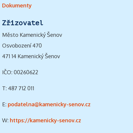
Dokumenty
Zřizovatel
Město Kamenický Šenov
Osvobození 470
471 14 Kamenický Šenov
IČO: 00260622
T: 487 712 011
E:
podatelna@kamenicky-senov.cz
W:
https://kamenicky-senov.cz