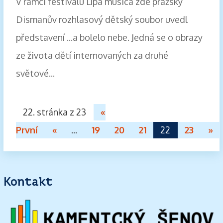
V rámci festivalu Lípa musica zde pražský
Dismanův rozhlasový dětský soubor uvedl
představení ...a bolelo nebe. Jedná se o obrazy
ze života dětí internovaných za druhé
světové...
22. stránka z 23
«
První
«
...
19
20
21
22
23
»
Kontakt