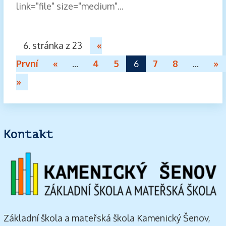
link="file" size="medium"...
6. stránka z 23
«
První
«
...
4
5
6
7
8
...
»
»
Kontakt
Základní škola a mateřská škola Kamenický Šenov,