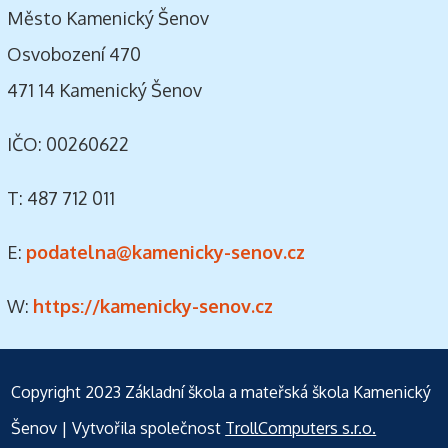
Město Kamenický Šenov
Osvobození 470
471 14 Kamenický Šenov
IČO: 00260622
T: 487 712 011
E:
podatelna@kamenicky-senov.cz
W:
https://kamenicky-senov.cz
Copyright 2023
Základní škola a mateřská škola Kamenický
Šenov
| Vytvořila společnost
TrollComputers s.r.o.