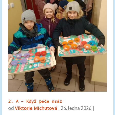
2. A – Když peče mráz
od
Viktorie Michutová
|
26. ledna 2026
|