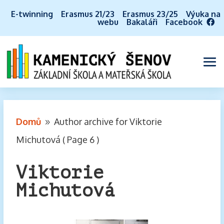
E-twinning
Erasmus 21/23
Erasmus 23/25
Výuka na
webu
Bakaláři
Facebook
Domů
Author archive for
Viktorie
9
Michutová
( Page 6 )
Viktorie
Michutová