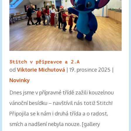
Stitch v přípravce a 2.A
od
Viktorie Michutová
|
19. prosince 2025
|
Novinky
Dnes jsme v přípravné třídě zažili kouzelnou
vánoční besídku – navštívil nás totiž Stitch!
Připojila se k nám i druhá třída a o radost,
smích a nadšení nebyla nouze. [gallery