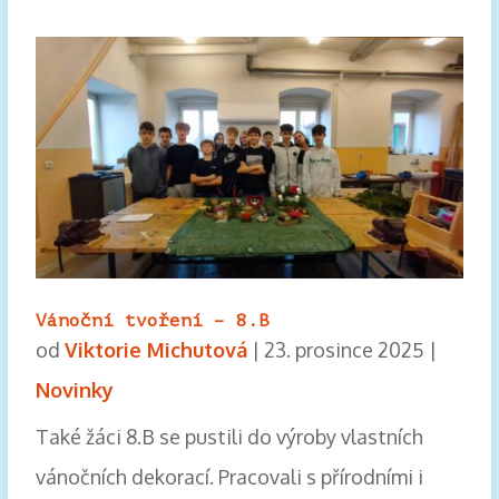
Vánoční tvoření – 8.B
od
Viktorie Michutová
|
23. prosince 2025
|
Novinky
Také žáci 8.B se pustili do výroby vlastních
vánočních dekorací. Pracovali s přírodními i