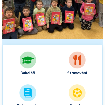


Bakaláři
Stravování

