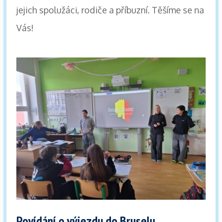
jejich spolužáci, rodiče a příbuzní. Těšíme se na
Vás!
Povídání o výjezdu do Bruselu