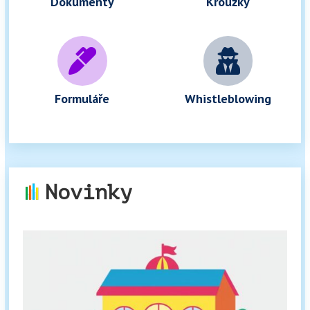
Dokumenty
Kroužky


Formuláře
Whistleblowing
Novinky