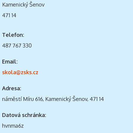
Kamenický Šenov
471 14
Telefon:
487 767 330
Email:
skola@zsks.cz
Adresa:
náměstí Míru 616, Kamenický Šenov, 471 14
Datová schránka:
hvnma6z