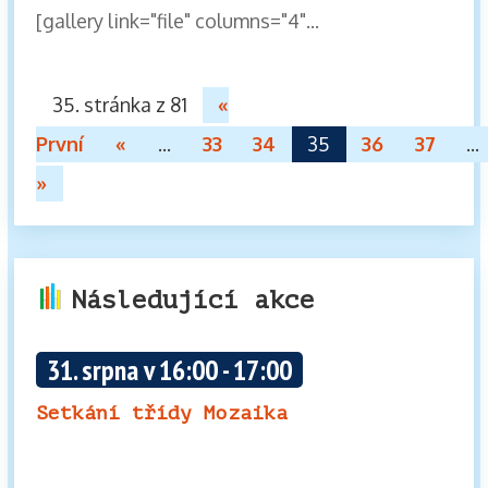
[gallery link="file" columns="4"...
35. stránka z 81
«
První
«
...
33
34
35
36
37
...
»
Následující akce
31. srpna v 16:00
-
17:00
Setkání třídy Mozaika