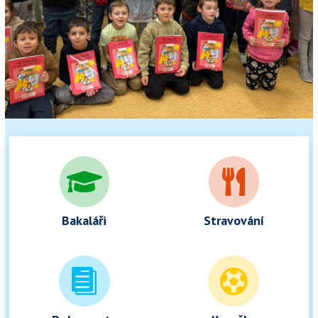


Bakaláři
Stravování

