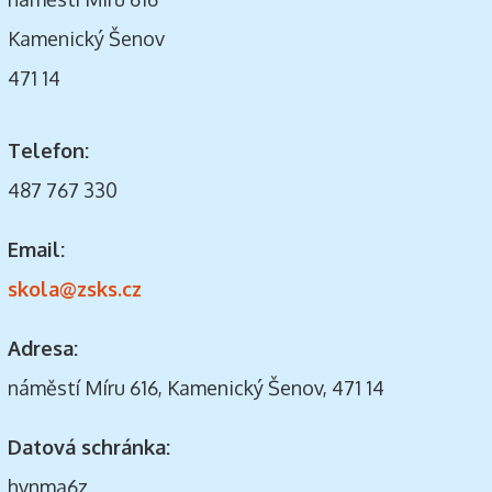
Kamenický Šenov
471 14
Telefon:
487 767 330
Email:
skola@zsks.cz
Adresa:
náměstí Míru 616, Kamenický Šenov, 471 14
Datová schránka:
hvnma6z