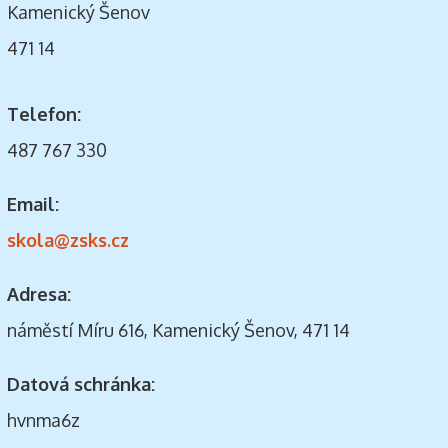
Kamenický Šenov
471 14
Telefon:
487 767 330
Email:
skola@zsks.cz
Adresa:
náměstí Míru 616, Kamenický Šenov, 471 14
Datová schránka:
hvnma6z