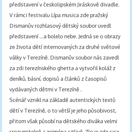
představení v českolipském Jiráskově divadle.
V rámci festivalu Lípa musica zde pražský
Dismanův rozhlasový dětský soubor uvedl
představení …a bolelo nebe. Jedná se o obrazy
ze života dětí internovaných za druhé světové
války v Terezíně. Dismanův soubor nás zavedl
za zdi terezínského ghetta a vytvořil koláž z
deníků, básní, dopisů a článků z časopisů
vydávaných dětmi v Terezíně .
Scénář vznikl na základě autentických textů
dětí v Terezíně, o to větší je jeho působivost,
přitom však působí na dětského diváka velmi
srozumitelně a zejména citlivě. Zlo je zde sice