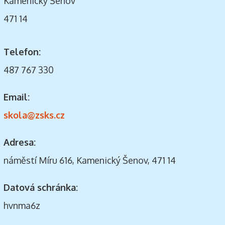
Kamenický Šenov
471 14
Telefon:
487 767 330
Email:
skola@zsks.cz
Adresa:
náměstí Míru 616, Kamenický Šenov, 471 14
Datová schránka:
hvnma6z