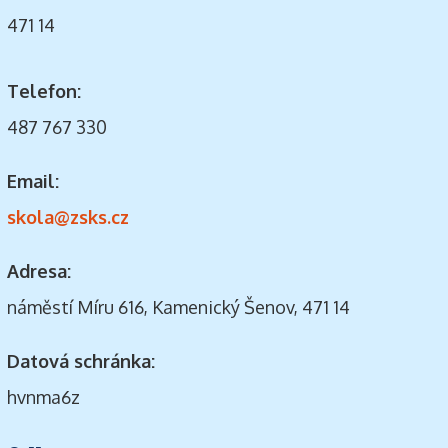
471 14
Telefon:
487 767 330
Email:
skola@zsks.cz
Adresa:
náměstí Míru 616, Kamenický Šenov, 471 14
Datová schránka:
hvnma6z