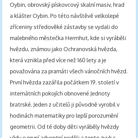
Oybin, obrovský pískovcový skalní masiv, hrad
a klášter Oybin. Po této návštěvě velkolepé
zříceniny středověké zástavby se vydali do
malebného městečka Herrnhut, kde si vyráběli
hvězdu, známou jako Ochranovská hvězda,
která vznikla před více než 160 lety a je
považována za pramáti všech vánočních hvězd.
První hvězda zazářila počátkem 19. století v
internátních pokojích obnovené Jednoty
bratrské. Jeden z učitelů ji původně vyrobil v
hodinách matematiky pro lepší porozumění
geometrii. Od té doby děti vyráběly hvězdy
vždy o první adventní neděli a tento zvyk s