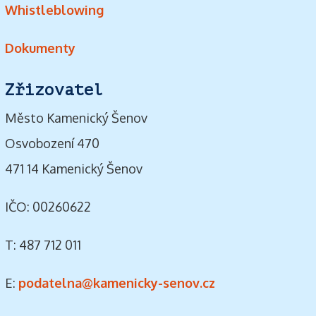
Whistleblowing
Dokumenty
Zřizovatel
Město Kamenický Šenov
Osvobození 470
471 14 Kamenický Šenov
IČO: 00260622
T: 487 712 011
E:
podatelna@kamenicky-senov.cz