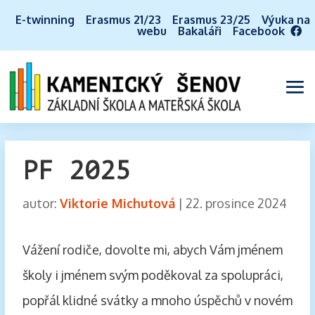
E-twinning
Erasmus 21/23
Erasmus 23/25
Výuka na
webu
Bakaláři
Facebook
PF 2025
autor:
Viktorie Michutová
|
22. prosince 2024
Vážení rodiče, dovolte mi, abych Vám jménem
školy i jménem svým poděkoval za spolupráci,
popřál klidné svátky a mnoho úspěchů v novém