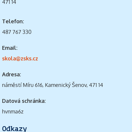
471 14
Telefon:
487 767 330
Email:
skola@zsks.cz
Adresa:
náměstí Míru 616, Kamenický Šenov, 471 14
Datová schránka:
hvnma6z
Odkazy