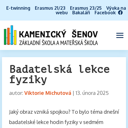
E-twinning
Erasmus 21/23
Erasmus 23/25
Výuka na
webu
Bakaláři
Facebook
Badatelská lekce
fyziky
autor:
Viktorie Michutová
|
13. února 2025
Jaký obraz vzniká spojkou? To bylo téma dnešní
badatelské lekce hodin fyziky v sedmém