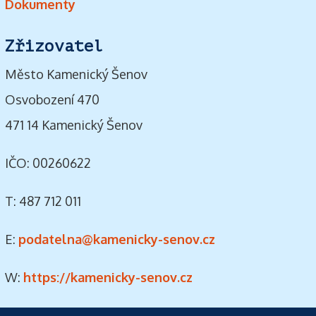
Dokumenty
Zřizovatel
Město Kamenický Šenov
Osvobození 470
471 14 Kamenický Šenov
IČO: 00260622
T: 487 712 011
E:
podatelna@kamenicky-senov.cz
W:
https://kamenicky-senov.cz