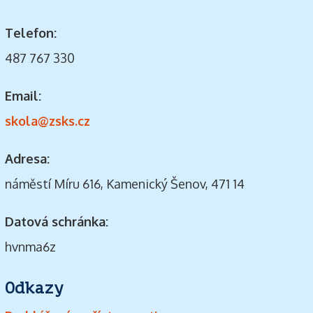
Telefon:
487 767 330
Email:
skola@zsks.cz
Adresa:
náměstí Míru 616, Kamenický Šenov, 471 14
Datová schránka:
hvnma6z
Odkazy