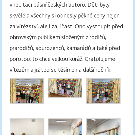
v recitaci básní českých autorů. Děti byly
skvělé a všechny si odnesly pěkné ceny nejen
za vítězství, ale i za účast. Ono vystoupit před
obrovským publikem složeným z rodičů,
prarodičů, sourozenců, kamarádů a také před
porotou, to chce velkou kuráž. Gratulujeme
vítězům a již teď se těšíme na další ročník.