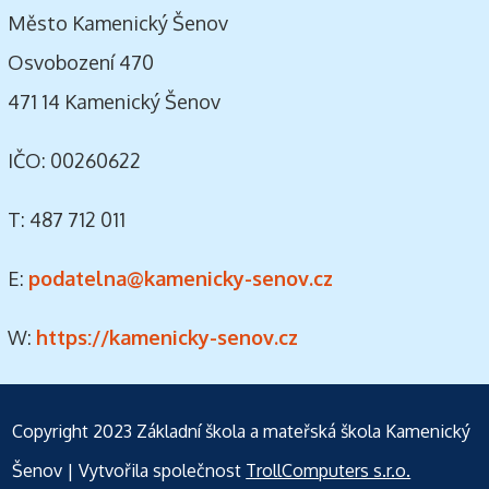
Město Kamenický Šenov
Osvobození 470
471 14 Kamenický Šenov
IČO: 00260622
T: 487 712 011
E:
podatelna@kamenicky-senov.cz
W:
https://kamenicky-senov.cz
Copyright 2023
Základní škola a mateřská škola Kamenický
Šenov
| Vytvořila společnost
TrollComputers s.r.o.