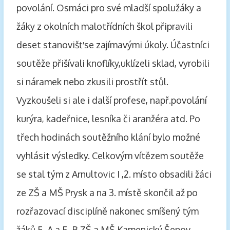
povolání. Osmáci pro své mladší spolužáky a
žáky z okolních malotřídních škol připravili
deset stanovišť se zajímavými úkoly. Účastníci
soutěže přišívali knoflíky,uklízeli sklad, vyrobili
si náramek nebo zkusili prostřít stůl.
Vyzkoušeli si ale i další profese, např.povolání
kurýra, kadeřnice, lesníka či aranžéra atd. Po
třech hodinách soutěžního klání bylo možné
vyhlásit výsledky. Celkovým vítězem soutěže
se stal tým z Arnultovic I ,2. místo obsadili žáci
ze ZŠ a MŠ Prysk a na 3. místě skončil až po
rozřazovací disciplíně nakonec smíšený tým
žáků 5. A a 5. B ZŠ a MŠ Kamenický Šenov.