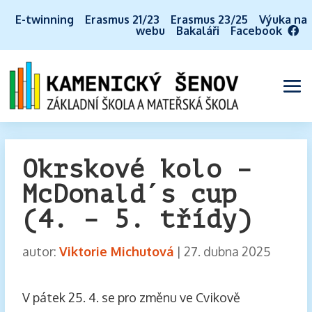
E-twinning
Erasmus 21/23
Erasmus 23/25
Výuka na
webu
Bakaláři
Facebook
Okrskové kolo –
McDonald´s cup
(4. – 5. třídy)
autor:
Viktorie Michutová
|
27. dubna 2025
V pátek 25. 4. se pro změnu ve Cvikově