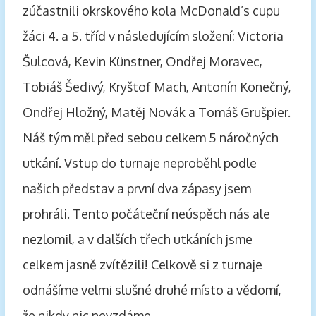
zúčastnili okrskového kola McDonald’s cupu
žáci 4. a 5. tříd v následujícím složení: Victoria
Šulcová, Kevin Künstner, Ondřej Moravec,
Tobiáš Šedivý, Kryštof Mach, Antonín Konečný,
Ondřej Hložný, Matěj Novák a Tomáš Grušpier.
Náš tým měl před sebou celkem 5 náročných
utkání. Vstup do turnaje neproběhl podle
našich představ a první dva zápasy jsem
prohráli. Tento počáteční neúspěch nás ale
nezlomil, a v dalších třech utkáních jsme
celkem jasně zvítězili! Celkově si z turnaje
odnášíme velmi slušné druhé místo a vědomí,
že nikdy nic nevzdáme.