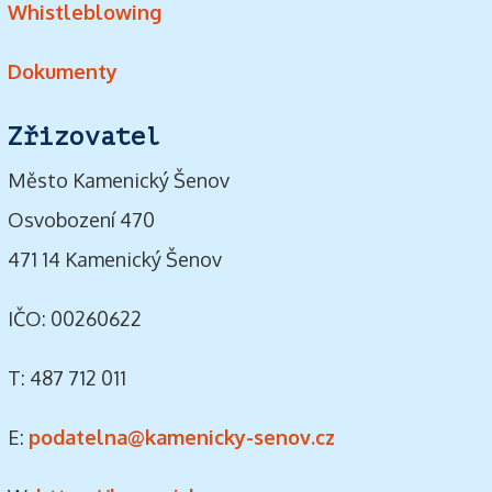
Whistleblowing
Dokumenty
Zřizovatel
Město Kamenický Šenov
Osvobození 470
471 14 Kamenický Šenov
IČO: 00260622
T: 487 712 011
E:
podatelna@kamenicky-senov.cz