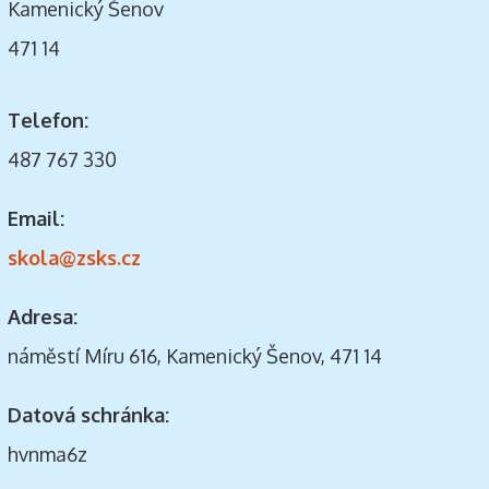
Kamenický Šenov
471 14
Telefon:
487 767 330
Email:
skola@zsks.cz
Adresa:
náměstí Míru 616, Kamenický Šenov, 471 14
Datová schránka:
hvnma6z