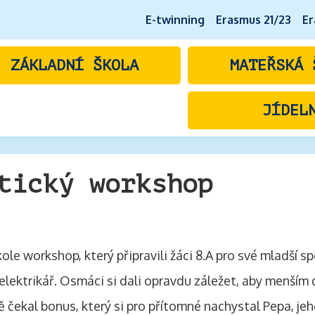
E-twinning
Erasmus 21/23
Er
ZÁKLADNÍ ŠKOLA
MATEŘSKÁ 
JÍDEL
tický workshop
le workshop, který připravili žáci 8.A pro své mladší sp
 elektrikář. Osmáci si dali opravdu záležet, aby menším dět
tě čekal bonus, který si pro přítomné nachystal Pepa, j