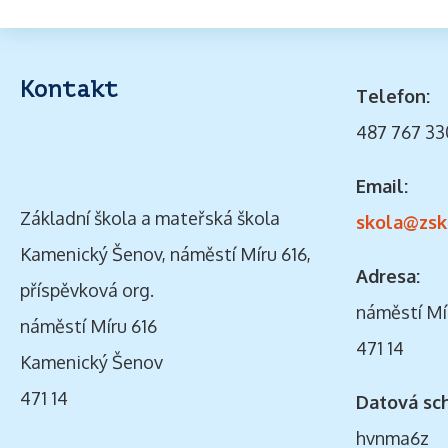
Kontakt
Telefon:
487 767 33
Email:
Základní škola a mateřská škola
skola@zsk
Kamenický Šenov, náměstí Míru 616,
Adresa:
příspěvková org.
náměstí Mí
náměstí Míru 616
471 14
Kamenický Šenov
471 14
Datová sc
hvnma6z