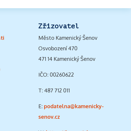
Zřizovatel
ti
Město Kamenický Šenov
Osvobození 470
471 14 Kamenický Šenov
ů
IČO: 00260622
T: 487 712 011
E:
podatelna@kamenicky-
senov.cz