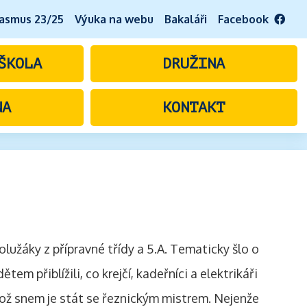
asmus 23/25
Výuka na webu
Bakaláři
Facebook
ŠKOLA
DRUŽINA
NA
KONTAKT
olužáky z přípravné třídy a 5.A. Tematicky šlo o
em přiblížili, co krejčí, kadeřníci a elektrikáři
ehož snem je stát se řeznickým mistrem. Nejenže