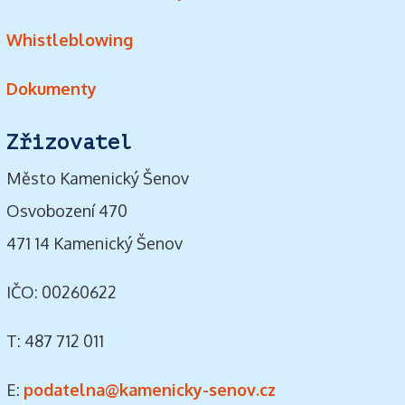
Whistleblowing
Dokumenty
Zřizovatel
Město Kamenický Šenov
Osvobození 470
471 14 Kamenický Šenov
IČO: 00260622
T: 487 712 011
E:
podatelna@kamenicky-senov.cz