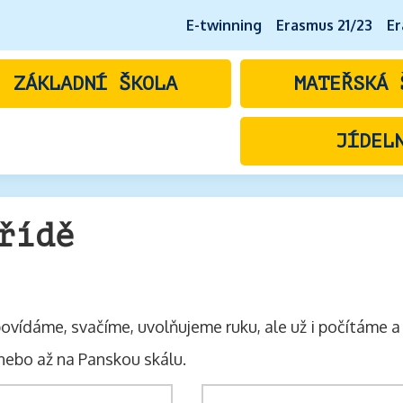
E-twinning
Erasmus 21/23
Er
ZÁKLADNÍ ŠKOLA
MATEŘSKÁ 
JÍDEL
řídě
, povídáme, svačíme, uvolňujeme ruku, ale už i počítáme 
nebo až na Panskou skálu.