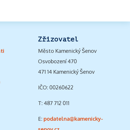
Zřizovatel
ti
Město Kamenický Šenov
Osvobození 470
471 14 Kamenický Šenov
ů
IČO: 00260622
T: 487 712 011
E:
podatelna@kamenicky-
senov.cz