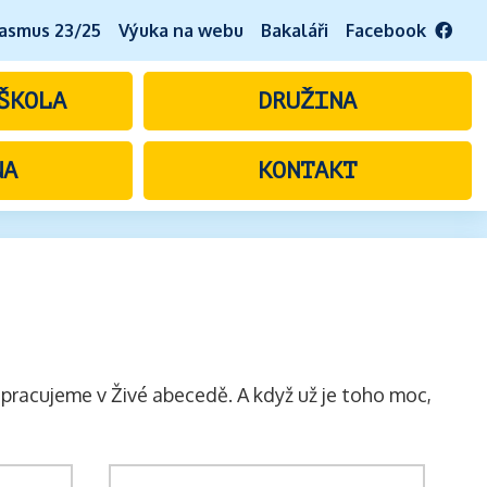
asmus 23/25
Výuka na webu
Bakaláři
Facebook
ŠKOLA
DRUŽINA
NA
KONTAKT
a pracujeme v Živé abecedě. A když už je toho moc,