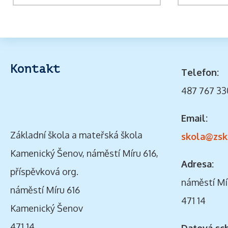
Kontakt
Telefon:
487 767 33
Email:
Základní škola a mateřská škola
skola@zsk
Kamenický Šenov, náměstí Míru 616,
Adresa:
příspěvková org.
náměstí Mí
náměstí Míru 616
471 14
Kamenický Šenov
471 14
Datová sc