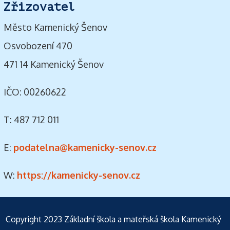
Zřizovatel
Město Kamenický Šenov
Osvobození 470
471 14 Kamenický Šenov
IČO: 00260622
T: 487 712 011
E:
podatelna@kamenicky-senov.cz
W:
https://kamenicky-senov.cz
Copyright 2023
Základní škola a mateřská škola Kamenický