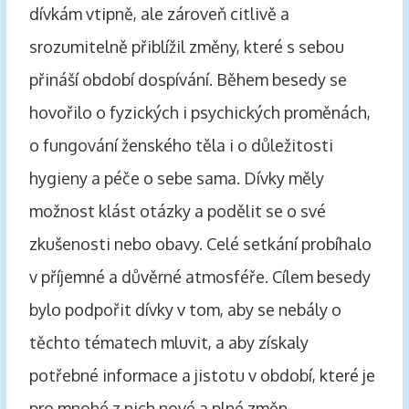
dívkám vtipně, ale zároveň citlivě a
srozumitelně přiblížil změny, které s sebou
přináší období dospívání. Během besedy se
hovořilo o fyzických i psychických proměnách,
o fungování ženského těla i o důležitosti
hygieny a péče o sebe sama. Dívky měly
možnost klást otázky a podělit se o své
zkušenosti nebo obavy. Celé setkání probíhalo
v příjemné a důvěrné atmosféře. Cílem besedy
bylo podpořit dívky v tom, aby se nebály o
těchto tématech mluvit, a aby získaly
potřebné informace a jistotu v období, které je
pro mnohé z nich nové a plné změn.