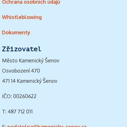
Ochrana osobních údajů
Whistleblowing
Dokumenty
Zřizovatel
Město Kamenický Šenov
Osvobození 470
471 14 Kamenický Šenov
IČO: 00260622
T: 487 712 011
E:
podatelna@kamenicky-senov.cz