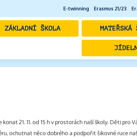
E-twinning
Erasmus 21/23
Er
ZÁKLADNÍ ŠKOLA
MATEŘSKÁ 
JÍDEL
onat 21. 11. od 15 h v prostorách naší školy. Děti pro Vá
féru, ochutnat něco dobrého a podpořit šikovné ruce naš