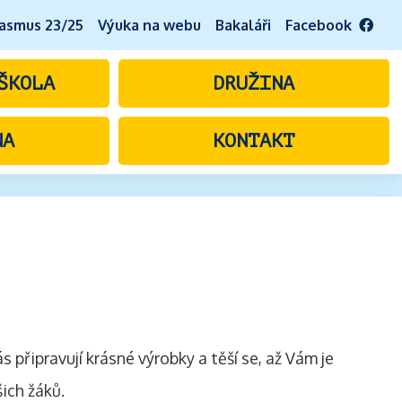
asmus 23/25
Výuka na webu
Bakaláři
Facebook
ŠKOLA
DRUŽINA
NA
KONTAKT
s připravují krásné výrobky a těší se, až Vám je
ich žáků.