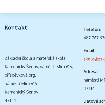
Kontakt
Telefon:
487 767 33
Email:
Základní škola a mateřská škola
skola@zsk
Kamenický Šenov, náměstí Míru 616,
Adresa:
příspěvková org.
náměstí Mí
náměstí Míru 616
471 14
Kamenický Šenov
471 14
Datová sc