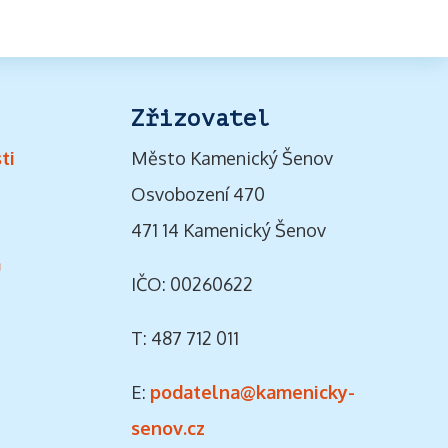
Zřizovatel
ti
Město Kamenický Šenov
Osvobození 470
471 14 Kamenický Šenov
ů
IČO: 00260622
T: 487 712 011
E:
podatelna@kamenicky-
senov.cz