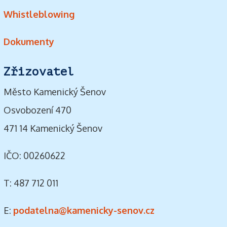
Whistleblowing
Dokumenty
Zřizovatel
Město Kamenický Šenov
Osvobození 470
471 14 Kamenický Šenov
IČO: 00260622
T: 487 712 011
E:
podatelna@kamenicky-senov.cz