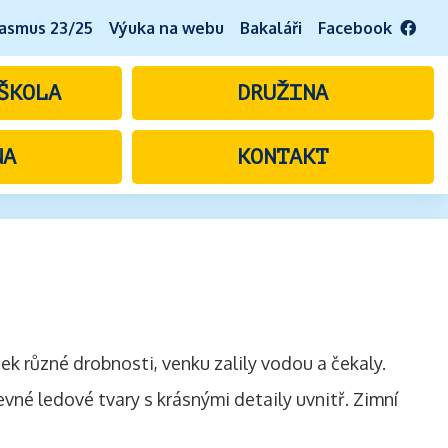
asmus 23/25
Výuka na webu
Bakaláři
Facebook
ŠKOLA
DRUŽINA
NA
KONTAKT
ek různé drobnosti, venku zalily vodou a čekaly.
né ledové tvary s krásnými detaily uvnitř. Zimní