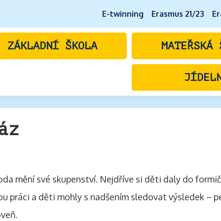
E-twinning
Erasmus 21/23
Er
ZÁKLADNÍ ŠKOLA
MATEŘSKÁ 
JÍDEL
áz
oda mění své skupenství. Nejdříve si děti daly do formič
 práci a děti mohly s nadšením sledovat výsledek – pev
oveň.