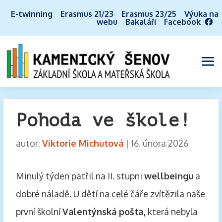
E-twinning
Erasmus 21/23
Erasmus 23/25
Výuka na
webu
Bakaláři
Facebook
Pohoda ve škole!
autor:
Viktorie Michutová
|
16. února 2026
Minulý týden patřil na II. stupni
wellbeingu
a
dobré náladě. U dětí na celé čáře zvítězila naše
první školní
Valentýnská pošta,
která nebyla