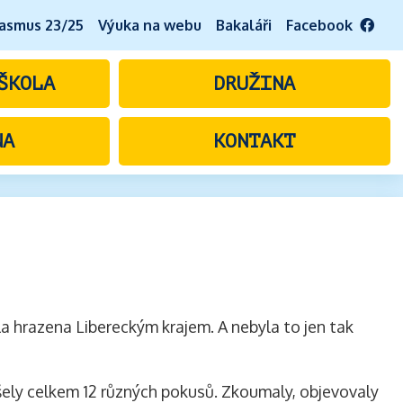
asmus 23/25
Výuka na webu
Bakaláři
Facebook
ŠKOLA
DRUŽINA
NA
KONTAKT
la hrazena Libereckým krajem. A nebyla to jen tak
ušely celkem 12 různých pokusů. Zkoumaly, objevovaly