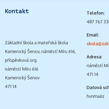
Kontakt
Telefon:
487 767 33
Email:
Základní škola a mateřská škola
skola@zsk
Kamenický Šenov, náměstí Míru 616,
Adresa:
příspěvková org.
náměstí Mí
náměstí Míru 616
471 14
Kamenický Šenov
471 14
Datová sc
hvnma6z