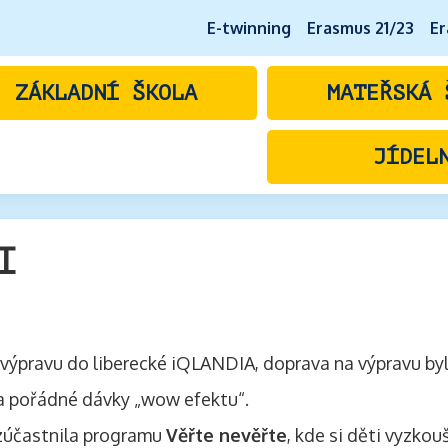
E-twinning
Erasmus 21/23
Er
ZÁKLADNÍ ŠKOLA
MATEŘSKÁ 
JÍDEL
I
cí výpravu do liberecké iQLANDIA, doprava na výpravu by
ů a pořádné dávky „wow efektu“.
e zúčastnila programu
Věřte nevěřte
, kde si děti vyzko