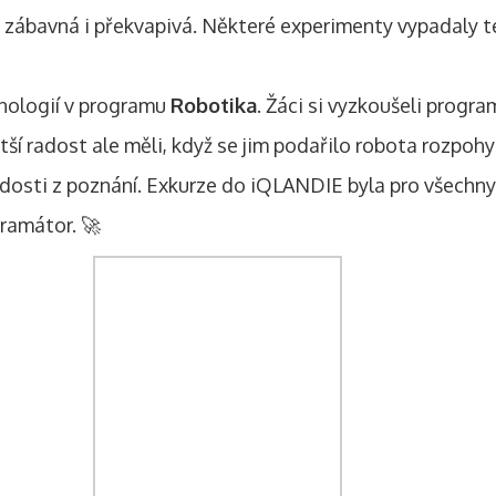
t zábavná i překvapivá. Některé experimenty vypadaly tém
nologií v programu
Robotika
. Žáci si vyzkoušeli progra
ší radost ale měli, když se jim podařilo robota rozpoh
dosti z poznání. Exkurze do iQLANDIE byla pro všechny ne
ramátor. 🚀