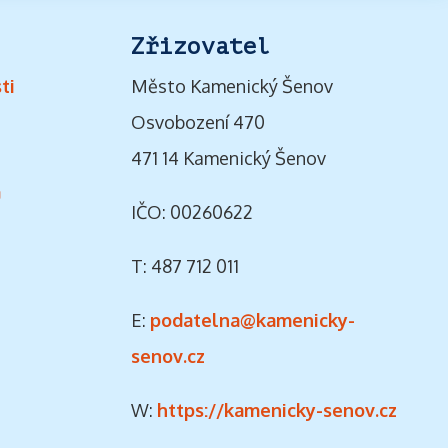
Zřizovatel
ti
Město Kamenický Šenov
Osvobození 470
471 14 Kamenický Šenov
ů
IČO: 00260622
T: 487 712 011
E:
podatelna@kamenicky-
senov.cz
W:
https://kamenicky-senov.cz