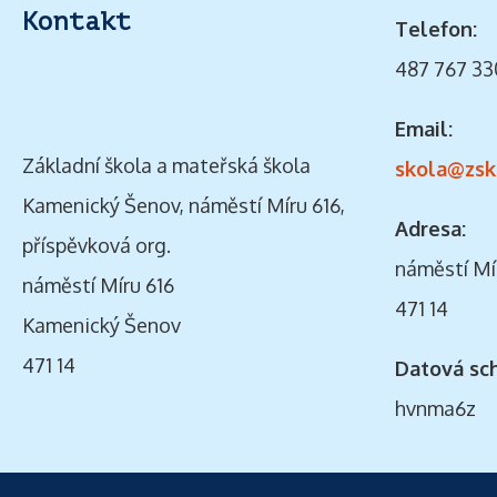
Kontakt
Telefon:
487 767 33
Email:
Základní škola a mateřská škola
skola@zsk
Kamenický Šenov, náměstí Míru 616,
Adresa:
příspěvková org.
náměstí Mí
náměstí Míru 616
471 14
Kamenický Šenov
471 14
Datová sc
hvnma6z