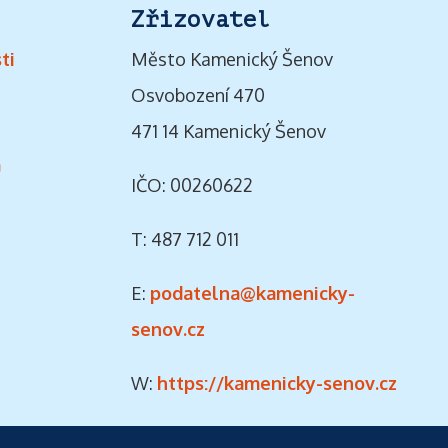
Zřizovatel
ti
Město Kamenický Šenov
Osvobození 470
471 14 Kamenický Šenov
ů
IČO: 00260622
T: 487 712 011
E:
podatelna@kamenicky-
senov.cz
W:
https://kamenicky-senov.cz