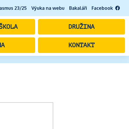
asmus 23/25
Výuka na webu
Bakaláři
Facebook
ŠKOLA
DRUŽINA
NA
KONTAKT