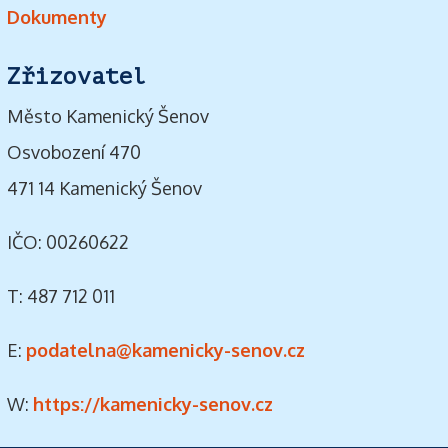
Dokumenty
Zřizovatel
Město Kamenický Šenov
Osvobození 470
471 14 Kamenický Šenov
IČO: 00260622
T: 487 712 011
E:
podatelna@kamenicky-senov.cz
W:
https://kamenicky-senov.cz