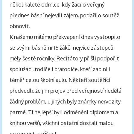
několikaleté odmlce, kdy žáci o veřejný
přednes básní nejevili zájem, podařilo soutěž
obnovit.
K našemu milému překvapení dnes vystoupilo
se svými básněmi 16 žáků, nejvíce zástupců
měly šesté ročníky. Recitátory přišli podpořit
spolužáci, rodiče i prarodiče, kteří zaplnili
téměř celou školní aulu. Někteří soutěžící
předvedli, že jim projev před veřejností nedělá
žádný problém, u jiných byly známky nervozity
patrné. Ti nejlepší byli odměněni diplomem a
knihou veršů, všichni ostatní dostali malou
pozornost za účast.