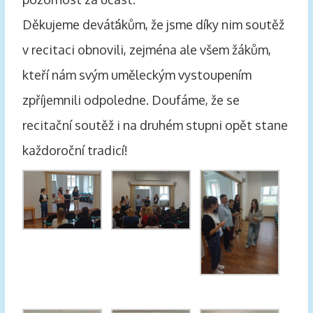
Děkujeme deváťákům, že jsme díky nim soutěž
v recitaci obnovili, zejména ale všem žákům,
kteří nám svým uměleckým vystoupením
zpříjemnili odpoledne. Doufáme, že se
recitační soutěž i na druhém stupni opět stane
každoroční tradicí!