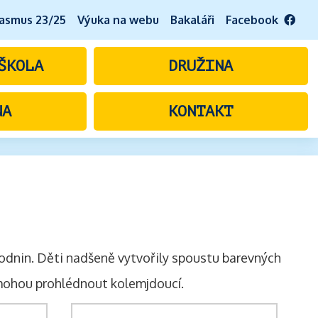
asmus 23/25
Výuka na webu
Bakaláři
Facebook
ŠKOLA
DRUŽINA
NA
KONTAKT
írodnin. Děti nadšeně vytvořily spoustu barevných
 mohou prohlédnout kolemjdoucí.