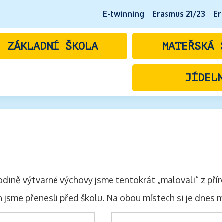
E-twinning
Erasmus 21/23
Er
ZÁKLADNÍ ŠKOLA
MATEŘSKÁ 
JÍDEL
hodině výtvarné výchovy jsme tentokrát „malovali“ z př
h jsme přenesli před školu. Na obou místech si je dnes