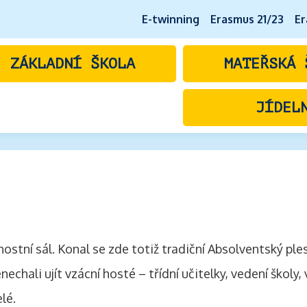
E-twinning
Erasmus 21/23
Er
ZÁKLADNÍ ŠKOLA
MATEŘSKÁ 
JÍDEL
nostní sál. Konal se zde totiž tradiční Absolventský ples
echali ujít vzácní hosté – třídní učitelky, vedení školy,
lé.