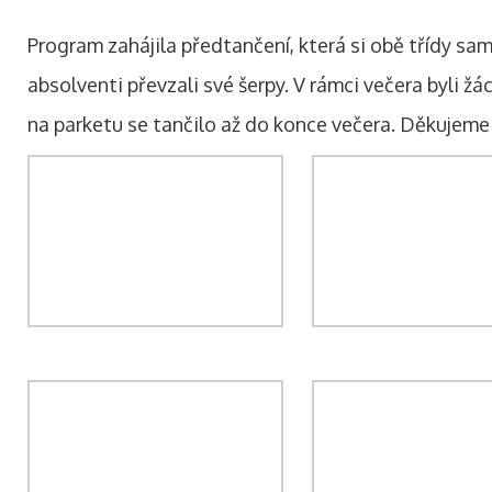
Program zahájila předtančení, která si obě třídy samy
absolventi převzali své šerpy. V rámci večera byli žá
na parketu se tančilo až do konce večera. Děkujeme