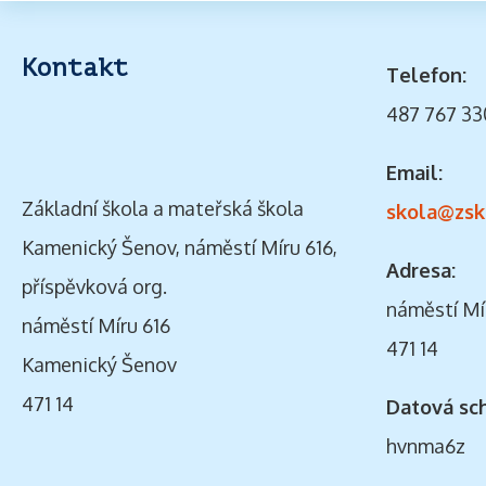
Kontakt
Telefon:
487 767 33
Email:
Základní škola a mateřská škola
skola@zsk
Kamenický Šenov, náměstí Míru 616,
Adresa:
příspěvková org.
náměstí Mí
náměstí Míru 616
471 14
Kamenický Šenov
471 14
Datová sc
hvnma6z