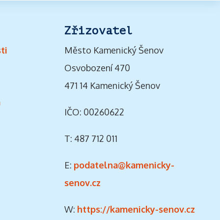
Zřizovatel
ti
Město Kamenický Šenov
Osvobození 470
471 14 Kamenický Šenov
ů
IČO: 00260622
T: 487 712 011
E:
podatelna@kamenicky-
senov.cz
W:
https://kamenicky-senov.cz