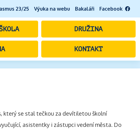
asmus 23/25
Výuka na webu
Bakaláři
Facebook
ŠKOLA
DRUŽINA
NA
KONTAKT
, který se stal tečkou za devítiletou školní
 vyučující, asistentky i zástupci vedení města. Do