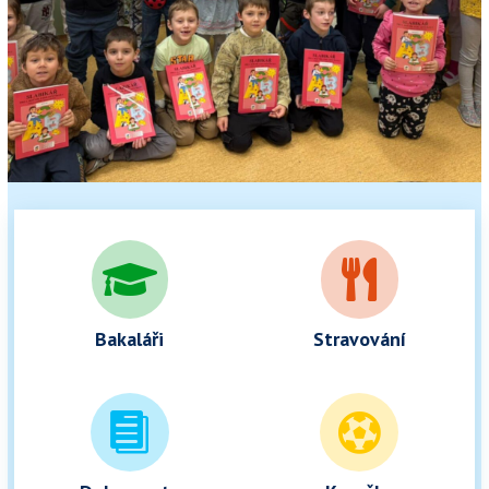


Bakaláři
Stravování

