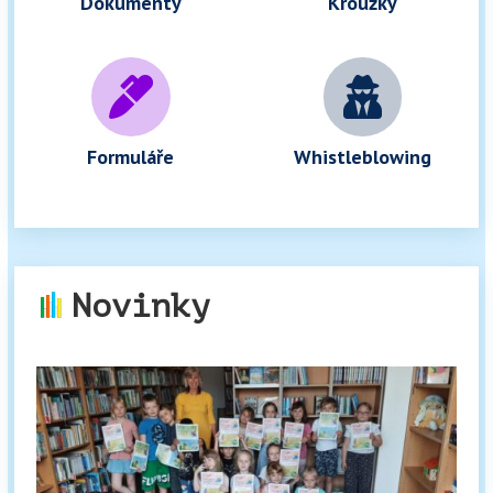
Dokumenty
Kroužky


Formuláře
Whistleblowing
Novinky