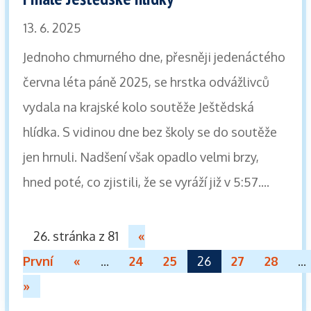
13. 6. 2025
Jednoho chmurného dne, přesněji jedenáctého
června léta páně 2025, se hrstka odvážlivců
vydala na krajské kolo soutěže Ještědská
hlídka. S vidinou dne bez školy se do soutěže
jen hrnuli. Nadšení však opadlo velmi brzy,
hned poté, co zjistili, že se vyráží již v 5:57....
26. stránka z 81
«
První
«
...
24
25
26
27
28
...
»