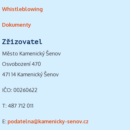
Whistleblowing
Dokumenty
Zřizovatel
Město Kamenický Šenov
Osvobození 470
471 14 Kamenický Šenov
IČO: 00260622
T: 487 712 011
E:
podatelna@kamenicky-senov.cz