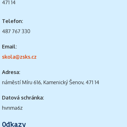
471 14
Telefon:
487 767 330
Email:
skola@zsks.cz
Adresa:
náměstí Míru 616, Kamenický Šenov, 471 14
Datová schránka:
hvnma6z
Odkazy