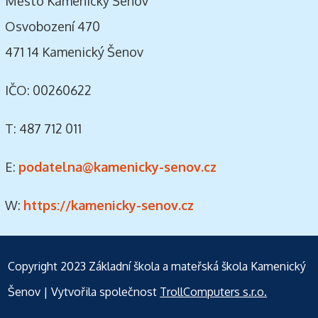
Město Kamenický Šenov
Osvobození 470
471 14 Kamenický Šenov
IČO: 00260622
T: 487 712 011
E:
podatelna@kamenicky-senov.cz
W:
https://kamenicky-senov.cz
Copyright 2023
Základní škola a mateřská škola Kamenický
Šenov
| Vytvořila společnost
TrollComputers s.r.o.