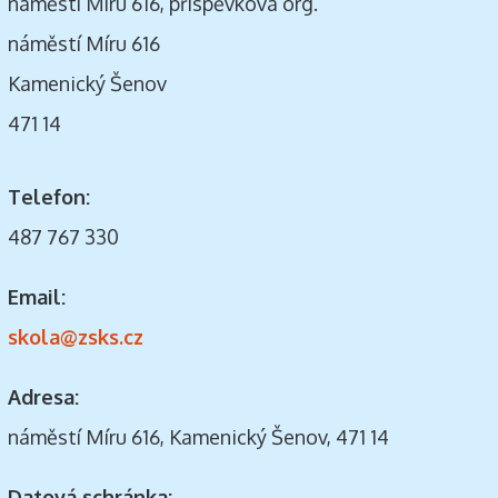
náměstí Míru 616, příspěvková org.
náměstí Míru 616
Kamenický Šenov
471 14
Telefon:
487 767 330
Email:
skola@zsks.cz
Adresa:
náměstí Míru 616, Kamenický Šenov, 471 14
Datová schránka: