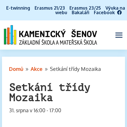
E-twinning
Erasmus 21/23
Erasmus 23/25
Výuka na
webu
Bakaláři
Facebook
Domů
Akce
Setkání třídy Mozaika
9
9
Setkání třídy
Mozaika
31. srpna v 16:00
-
17:00