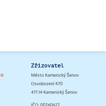
Zřizovatel
ti
Město Kamenický Šenov
Osvobození 470
471 14 Kamenický Šenov
ů
IČO: 00260622