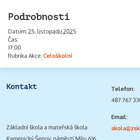
Podrobnosti
Datum:
25. listopadu 2025
Čas:
17:00
Rubrika Akce:
Celoškolní
Kontakt
Telefon:
487 767 33
Email:
Základní škola a mateřská škola
skola@zsk
Kamenický Šenov, náměstí Míru 616,