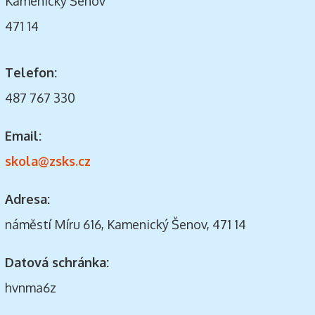
Kamenický Šenov
471 14
Telefon:
487 767 330
Email:
skola@zsks.cz
Adresa:
náměstí Míru 616, Kamenický Šenov, 471 14
Datová schránka:
hvnma6z