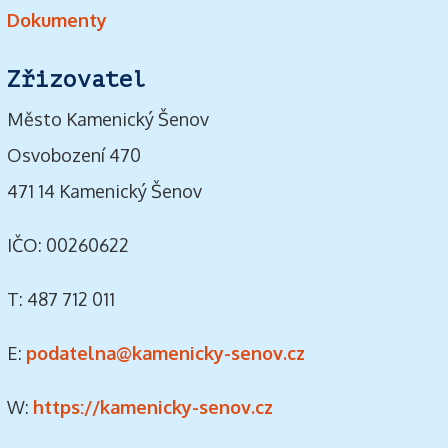
Dokumenty
Zřizovatel
Město Kamenický Šenov
Osvobození 470
471 14 Kamenický Šenov
IČO: 00260622
T: 487 712 011
E:
podatelna@kamenicky-senov.cz
W:
https://kamenicky-senov.cz