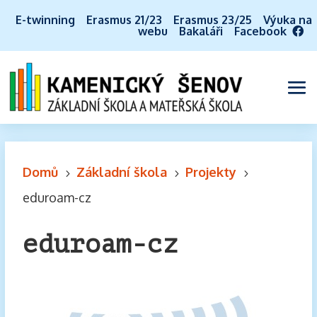
E-twinning
Erasmus 21/23
Erasmus 23/25
Výuka na
webu
Bakaláři
Facebook
Domů
Základní škola
Projekty
5
5
5
eduroam-cz
eduroam-cz