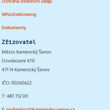
Ochrana osobních údajů
Whistleblowing
Dokumenty
Zřizovatel
Město Kamenický Šenov
Osvobození 470
471 14 Kamenický Šenov
IČO: 00260622
T: 487 712 011
E:
podatelna@kamenicky-senov.cz