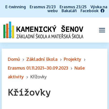
E-twinning
Erasmus 21/23
Erasmus 23/25
Výuka na
webu
Bakaláři
Facebook
Domů
Základní škola
Projekty
5
5
5
Erasmus 01.11.2021–30.09.2023
Naše
5
aktivity
Křížovky
5
Křížovky