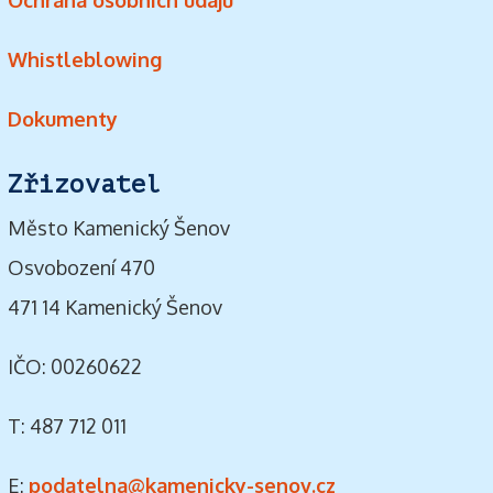
Whistleblowing
Dokumenty
Zřizovatel
Město Kamenický Šenov
Osvobození 470
471 14 Kamenický Šenov
IČO: 00260622
T: 487 712 011
E:
podatelna@kamenicky-senov.cz