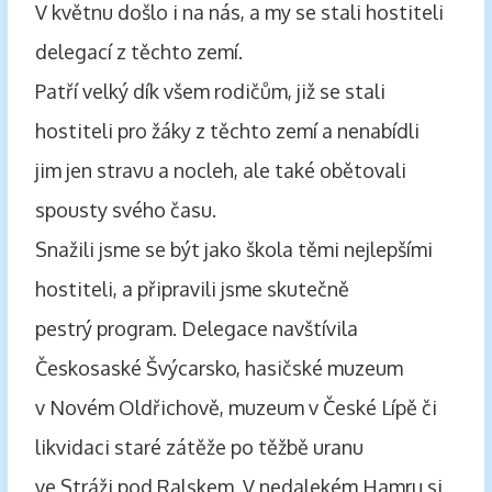
V květnu došlo i na nás, a my se stali hostiteli
delegací z těchto zemí.
Patří velký dík všem rodičům, již se stali
hostiteli pro žáky z těchto zemí a nenabídli
jim jen stravu a nocleh, ale také obětovali
spousty svého času.
Snažili jsme se být jako škola těmi nejlepšími
hostiteli, a připravili jsme skutečně
pestrý program. Delegace navštívila
Českosaské Švýcarsko, hasičské muzeum
v Novém Oldřichově, muzeum v České Lípě či
likvidaci staré zátěže po těžbě uranu
ve Stráži pod Ralskem. V nedalekém Hamru si