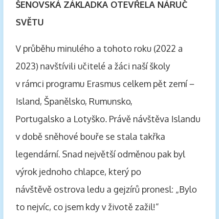
ŠENOVSKÁ ZÁKLADKA OTEVŘELA NÁRUČ
SVĚTU
V průběhu minulého a tohoto roku (2022 a
2023) navštívili učitelé a žáci naší školy
v rámci programu Erasmus celkem pět zemí –
Island, Španělsko, Rumunsko,
Portugalsko a Lotyško. Právě návštěva Islandu
v době sněhové bouře se stala takřka
legendární. Snad největší odměnou pak byl
výrok jednoho chlapce, který po
návštěvě ostrova ledu a gejzírů pronesl: „Bylo
to nejvíc, co jsem kdy v životě zažil!“