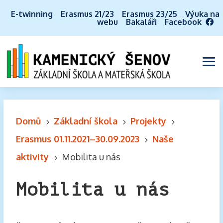
E-twinning
Erasmus 21/23
Erasmus 23/25
Výuka na
webu
Bakaláři
Facebook
Domů
Základní škola
Projekty
5
5
5
Erasmus 01.11.2021–30.09.2023
Naše
5
aktivity
Mobilita u nás
5
Mobilita u nás