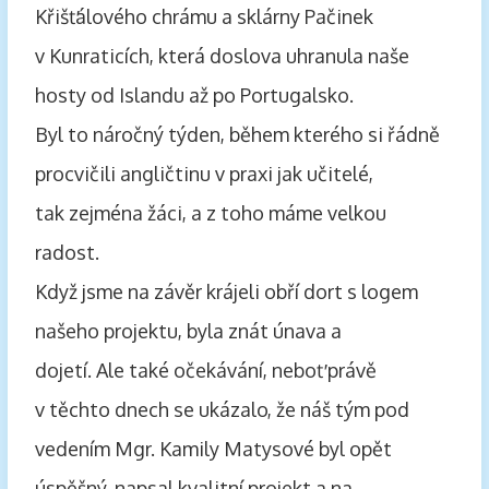
Křišťálového chrámu a sklárny Pačinek
v Kunraticích, která doslova uhranula naše
hosty od Islandu až po Portugalsko.
Byl to náročný týden, během kterého si řádně
procvičili angličtinu v praxi jak učitelé,
tak zejména žáci, a z toho máme velkou
radost.
Když jsme na závěr krájeli obří dort s logem
našeho projektu, byla znát únava a
dojetí. Ale také očekávání, neboť právě
v těchto dnech se ukázalo, že náš tým pod
vedením Mgr. Kamily Matysové byl opět
úspěšný, napsal kvalitní projekt a na