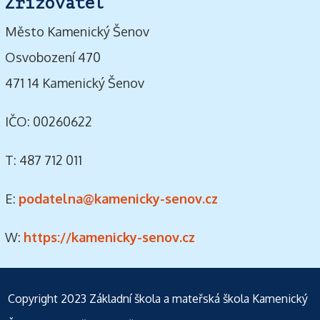
Zřizovatel
Město Kamenický Šenov
Osvobození 470
471 14 Kamenický Šenov
IČO: 00260622
T: 487 712 011
E:
podatelna@kamenicky-senov.cz
W:
https://kamenicky-senov.cz
Copyright 2023
Základní škola a mateřská škola Kamenický