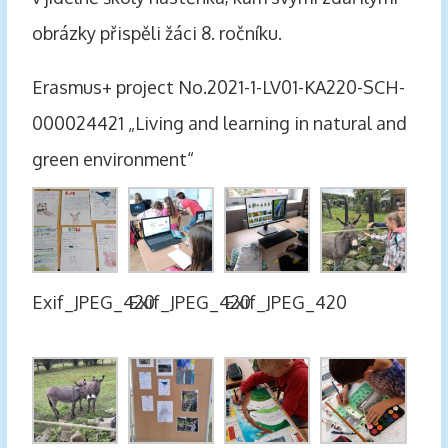
obrázky přispěli žáci 8. ročníku.
Erasmus+ project No.2021-1-LV01-KA220-SCH-
000024421 „Living and learning in natural and
green environment“
Exif_JPEG_420
Exif_JPEG_420
Exif_JPEG_420