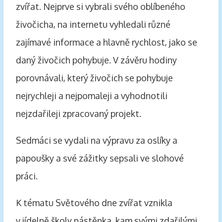
zvířat. Nejprve si vybrali svého oblíbeného
živočicha, na internetu vyhledali různé
zajímavé informace a hlavně rychlost, jako se
daný živočich pohybuje. V závěru hodiny
porovnávali, který živočich se pohybuje
nejrychleji a nejpomaleji a vyhodnotili
nejzdařileji zpracovaný projekt.
Sedmáci se vydali na výpravu za oslíky a
papoušky a své zážitky sepsali ve slohové
práci.
K tématu Světového dne zvířat vznikla
v jídelně školy nástěnka, kam svými zdařilými