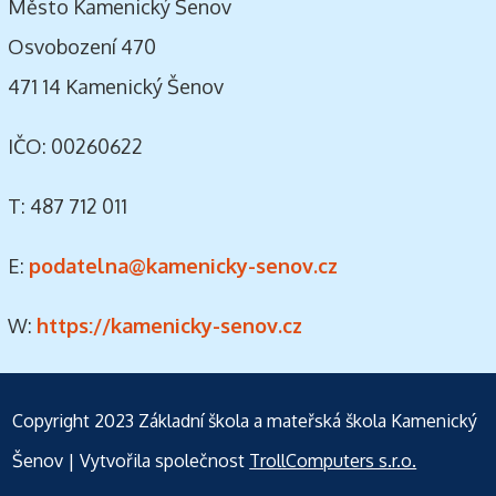
Město Kamenický Šenov
Osvobození 470
471 14 Kamenický Šenov
IČO: 00260622
T: 487 712 011
E:
podatelna@kamenicky-senov.cz
W:
https://kamenicky-senov.cz
Copyright 2023
Základní škola a mateřská škola Kamenický
Šenov
| Vytvořila společnost
TrollComputers s.r.o.