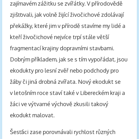
zajímavém zážitku se zvířátky. V přírodovědě
zjišťovali, jak volně žijící živočichové zdolávají
překážky, které jim v přírodě stavíme my lidé a
kteří živočichové nejvíce trpí stále větší
fragmentací krajiny dopravními stavbami.
Dobrým příkladem, jak se s tím vypořádat, jsou
ekodukty pro lesní zvěř nebo podchody pro
žáby či jiná drobná zvířata. Nový ekodukt se
v letošním roce staví také v Libereckém kraji a
žáci ve výtvarné výchově zkusili takový
ekodukt malovat.
Šesťáci zase porovnávali rychlost různých