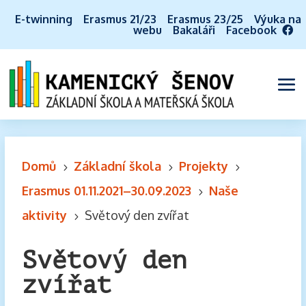
E-twinning
Erasmus 21/23
Erasmus 23/25
Výuka na
webu
Bakaláři
Facebook
Domů
Základní škola
Projekty
5
5
5
Erasmus 01.11.2021–30.09.2023
Naše
5
aktivity
Světový den zvířat
5
Světový den
zvířat