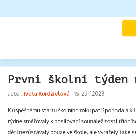
První školní týden 
autor:
Iveta Kurdzielová
|
15. září 2023
K úspěšnému startu školního roku patří pohoda a klid
týdne směřovaly k posilování sounáležitosti třídního
děti nezůstávaly pouze ve škole, ale vyrážely také s