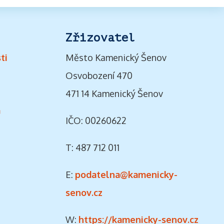
Zřizovatel
ti
Město Kamenický Šenov
Osvobození 470
471 14 Kamenický Šenov
ů
IČO: 00260622
T: 487 712 011
E:
podatelna@kamenicky-
senov.cz
W:
https://kamenicky-senov.cz