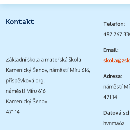
Kontakt
Telefon:
487 767 33
Email:
Základní škola a mateřská škola
skola@zsk
Kamenický Šenov, náměstí Míru 616,
Adresa:
příspěvková org.
náměstí Mí
náměstí Míru 616
471 14
Kamenický Šenov
471 14
Datová sc
hvnma6z