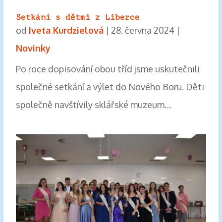
Setkání s dětmi z Liberce
od
Iveta Kurdzielová
|
28. června 2024
|
Novinky
Po roce dopisování obou tříd jsme uskutečnili
společné setkání a výlet do Nového Boru. Děti
společně navštívily sklářské muzeum…