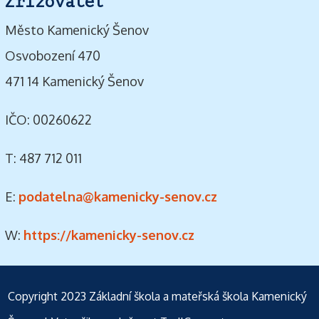
Zřizovatel
Město Kamenický Šenov
Osvobození 470
471 14 Kamenický Šenov
IČO: 00260622
T: 487 712 011
E:
podatelna@kamenicky-senov.cz
W:
https://kamenicky-senov.cz
Copyright 2023
Základní škola a mateřská škola Kamenický