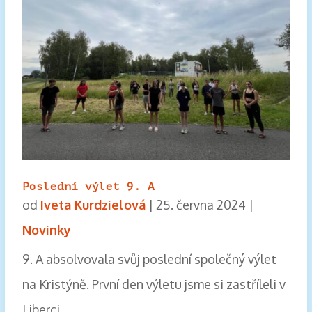
Poslední výlet 9. A
od
Iveta Kurdzielová
|
25. června 2024
|
Novinky
9. A absolvovala svůj poslední společný výlet
na Kristýně. První den výletu jsme si zastříleli v
Liberci…