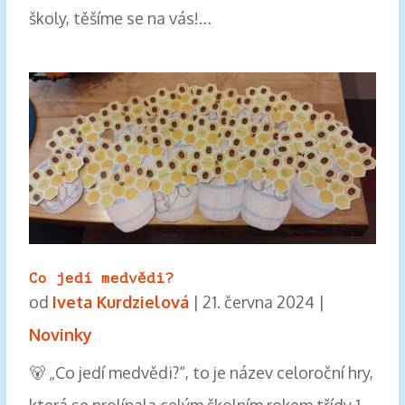
školy, těšíme se na vás!…
Co jedí medvědi?
od
Iveta Kurdzielová
|
21. června 2024
|
Novinky
🐻 „Co jedí medvědi?“, to je název celoroční hry,
která se prolínala celým školním rokem třídy 1.