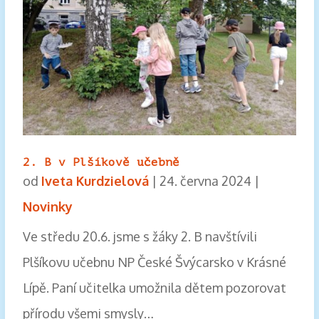
2. B v Plšíkově učebně
od
Iveta Kurdzielová
|
24. června 2024
|
Novinky
Ve středu 20.6. jsme s žáky 2. B navštívili
Plšíkovu učebnu NP České Švýcarsko v Krásné
Lípě. Paní učitelka umožnila dětem pozorovat
přírodu všemi smysly…