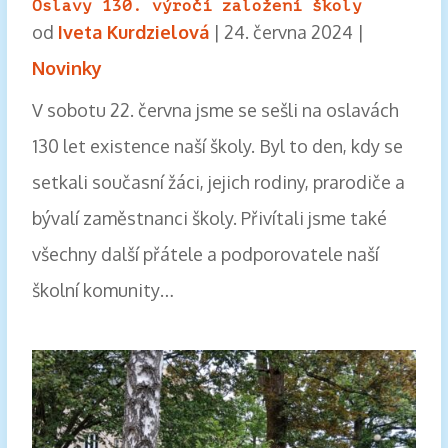
Oslavy 130. výročí založení školy
od
Iveta Kurdzielová
|
24. června 2024
|
Novinky
V sobotu 22. června jsme se sešli na oslavách
130 let existence naší školy. Byl to den, kdy se
setkali současní žáci, jejich rodiny, prarodiče a
bývalí zaměstnanci školy. Přivítali jsme také
všechny další přátele a podporovatele naší
školní komunity…