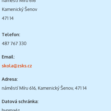
náměstí Míru 616
Kamenický Šenov
471 14
Telefon:
487 767 330
Email:
skola@zsks.cz
Adresa:
náměstí Míru 616, Kamenický Šenov, 471 14
Datová schránka:
hvnma6z