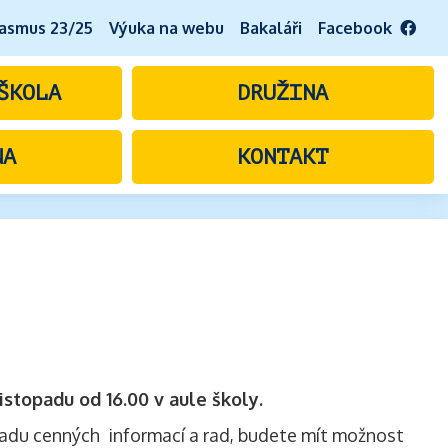
asmus 23/25
Výuka na webu
Bakaláři
Facebook
ŠKOLA
DRUŽINA
NA
KONTAKT
listopadu od 16.00 v aule školy.
u řadu cenných informací a rad, budete mít možnost