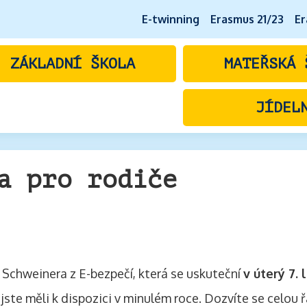
E-twinning
Erasmus 21/23
Er
ZÁKLADNÍ ŠKOLA
MATEŘSKÁ 
JÍDEL
a pro rodiče
 Schweinera z E-bezpečí, která se uskuteční
v úterý 7. 
ý jste měli k dispozici v minulém roce. Dozvíte se celo