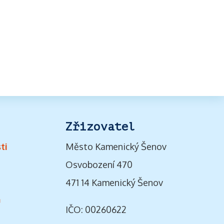
Zřizovatel
ti
Město Kamenický Šenov
Osvobození 470
471 14 Kamenický Šenov
ů
IČO: 00260622