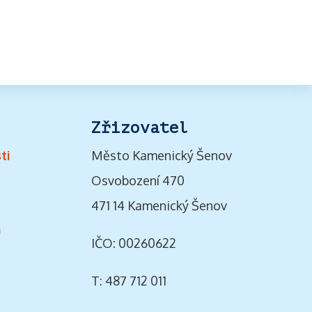
Zřizovatel
ti
Město Kamenický Šenov
Osvobození 470
471 14 Kamenický Šenov
ů
IČO: 00260622
T: 487 712 011