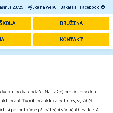
asmus 23/25
Výuka na webu
Bakaláři
Facebook
ŠKOLA
DRUŽINA
NA
KONTAKT
z adventního kalendáře. Na každý prosincový den
ích přání. Tvořili přáníčka a betlémy, vyráběli
ich si pochutnáme při páteční vánoční besídce. A