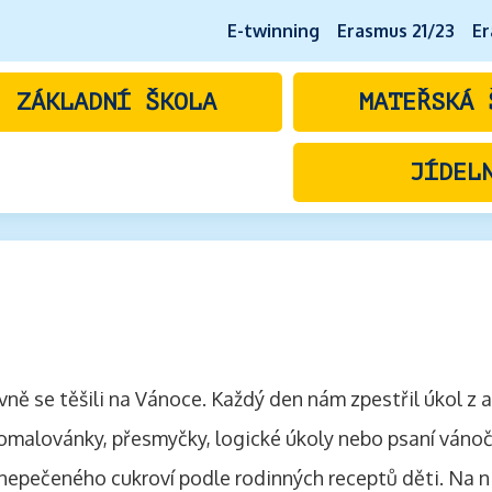
E-twinning
Erasmus 21/23
Er
ZÁKLADNÍ ŠKOLA
MATEŘSKÁ 
JÍDEL
lavně se těšili na Vánoce. Každý den nám zpestřil úkol 
, omalovánky, přesmyčky, logické úkoly nebo psaní vánočn
 nepečeného cukroví podle rodinných receptů děti. Na n